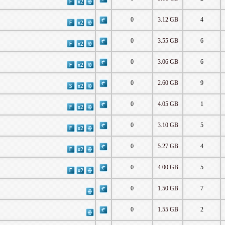
0
3.12 GB
4
0
3.55 GB
6
0
3.06 GB
6
0
2.60 GB
9
0
4.05 GB
1
0
3.10 GB
5
0
5.27 GB
4
0
4.00 GB
5
0
1.50 GB
7
0
1.55 GB
2