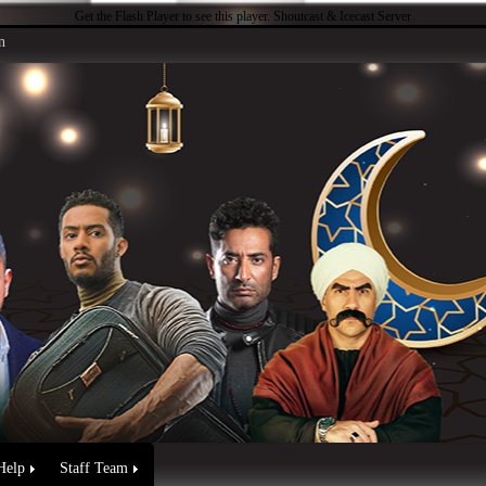
Get the Flash Player
to see this player.
Shoutcast & Icecast Server
n
Help
Staff Team