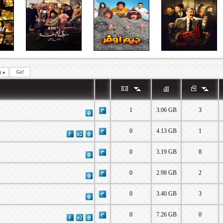
t
»
Go!
1
3.06 GB
3
0
4.13 GB
1
0
3.19 GB
8
0
2.98 GB
2
0
3.40 GB
3
0
7.26 GB
0