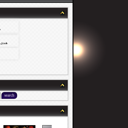
ه
هندى