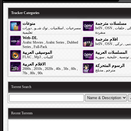
Tracker Categories
مسلسلات مترجمة
منوعات
دورات
,
توك شــو
,
اسلاميات
,
مسرحيات
beIN
,
OSN
,
حلقات
,
كى
منفردة
تعليمية
Web-DL
افلام مترجمة
Arabic Movies
,
Arabic Series
,
Dubbed
beIN
,
OSN
,
تركى
,
نبى
Series
,
Full-Pack
المسلسلات العربية
الموسيقى العربية
FLAC
,
Mp3
,
كليبات
سورية
,
خليجية
,
تونسية
,
الافلام العربية
الرسوم المتحركة
2000s
,
2010s
,
2020s
,
40s
,
50s
,
60s
,
مدبلج
,
مترجم
70s
,
80s
,
90s
Torrent Search
Recent Torrents