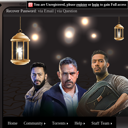
Get the Flash Player
to see this player.
Shoutcast & Icecast Server
You are Unregistered, please
register
or
login
to gain Full access
Recover Password:
via Email
|
via Question
Home
Community
Torrents
Help
Staff Team