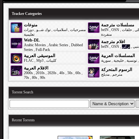
Tracker Categories
مسلسلات مترجمة
منوعات
دورات
,
توك شــو
,
اسلاميات
,
مسرحيات
beIN
,
OSN
,
حلقات
,
كى
منفردة
تعليمية
Web-DL
افلام مترجمة
Arabic Movies
,
Arabic Series
,
Dubbed
beIN
,
OSN
,
تركى
,
نبى
Series
,
Full-Pack
المسلسلات العربية
الموسيقى العربية
FLAC
,
Mp3
,
كليبات
سورية
,
خليجية
,
تونسية
,
الافلام العربية
الرسوم المتحركة
2000s
,
2010s
,
2020s
,
40s
,
50s
,
60s
,
مدبلج
,
مترجم
70s
,
80s
,
90s
Torrent Search
Recent Torrents