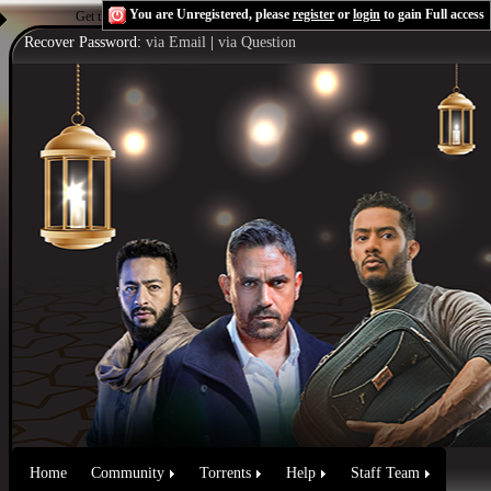
You are Unregistered, please
register
or
login
to gain Full access
Get the Flash Player
to see this player.
Shoutcast & Icecast Server
Recover Password:
via Email
|
via Question
Home
Community
Torrents
Help
Staff Team