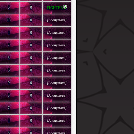
5
0
FIGHTER
13
0
[Anonymous]
4
0
[Anonymous]
7
0
[Anonymous]
3
0
[Anonymous]
5
0
[Anonymous]
9
0
[Anonymous]
3
0
[Anonymous]
7
0
[Anonymous]
4
0
[Anonymous]
5
0
[Anonymous]