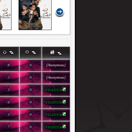
8
0
[Anonymous]
5
0
[Anonymous]
3
0
FIGHTER
6
0
FIGHTER
3
0
FIGHTER
7
0
FIGHTER