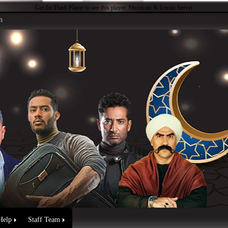
Get the Flash Player
to see this player.
Shoutcast & Icecast Server
n
Help
Staff Team