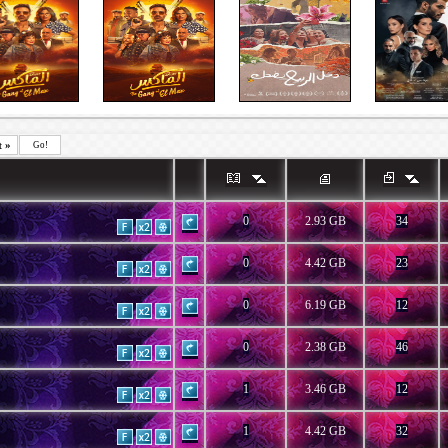
t
»
Go!
0
2.93 GB
34
0
4.42 GB
23
0
6.19 GB
12
0
2.38 GB
46
1
3.46 GB
12
1
4.42 GB
32