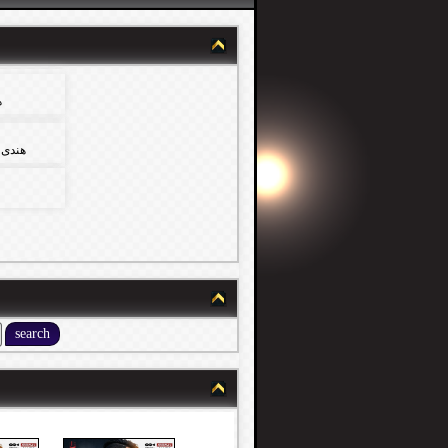
ه
هندى