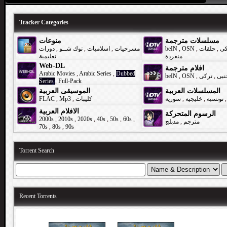
Tracker Categories
مسلسلات مترجمة
منوعات
دورات
,
توك شــو
,
اسلاميات
,
مسرحيات
beIN
,
OSN
,
حلقات
,
كى
منفردة
تعليمية
Web-DL
افلام مترجمة
Arabic Movies
,
Arabic Series
,
Dubbed
beIN
,
OSN
,
تركى
,
نبى
Series
,
Full-Pack
المسلسلات العربية
الموسيقى العربية
FLAC
,
Mp3
,
كليبات
سورية
,
خليجية
,
تونسية
,
الافلام العربية
الرسوم المتحركة
2000s
,
2010s
,
2020s
,
40s
,
50s
,
60s
,
مدبلج
,
مترجم
70s
,
80s
,
90s
Torrent Search
Recent Torrents