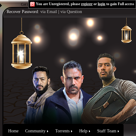
You are Unregistered, please
register
or
login
to gain Full access
Get the Flash Player
to see this player.
Shoutcast & Icecast Server
Recover Password:
via Email
|
via Question
Home
Community
Torrents
Help
Staff Team