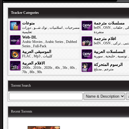
Tracker Categories
مسلسلات مترجمة
منوعات
دورات
,
توك شــو
,
اسلاميات
,
مسرحيات
beIN
,
OSN
,
حلقات
,
كى
منفردة
تعليمية
Web-DL
افلام مترجمة
Arabic Movies
,
Arabic Series
,
Dubbed
beIN
,
OSN
,
تركى
,
نبى
Series
,
Full-Pack
المسلسلات العربية
الموسيقى العربية
FLAC
,
Mp3
,
كليبات
سورية
,
خليجية
,
تونسية
,
الافلام العربية
الرسوم المتحركة
2000s
,
2010s
,
2020s
,
40s
,
50s
,
60s
,
مدبلج
,
مترجم
70s
,
80s
,
90s
Torrent Search
Recent Torrents