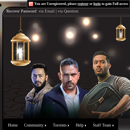
You are Unregistered, please
register
or
login
to gain Full access
Get the Flash Player
to see this player.
Shoutcast & Icecast Server
Recover Password:
via Email
|
via Question
Home
Community
Torrents
Help
Staff Team