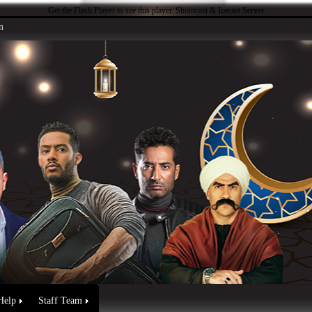
Get the Flash Player
to see this player.
Shoutcast & Icecast Server
n
Help
Staff Team