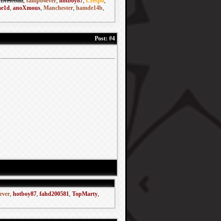
,
DrHebala
,
sampo4ever
,
hotboy87
,
Crespo
,
e1d
,
anoXmous
,
Manchester
,
hamde14b
,
Post:
#4
ever
,
hotboy87
,
fahd200581
,
TopMarty
,