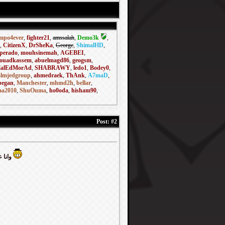
mpo4ever
,
fighter21
,
amssalah
,
Demo3k
,
,
CitizenX
,
DrSheKa
,
George
,
ShimalHD
,
perado
,
mouhsinemah
,
AGEBEI
,
fouadkassem
,
abuelmagd86
,
geogsm
,
alEdMorAd
,
SHABRAWY
,
ledo1
,
Bodey0
,
almjedgroup
,
ahmedraek
,
ThAnk
,
A7maD
,
egan
,
Manchester
,
mhmd2h
,
bellar
,
a2010
,
ShuOuma
,
ho0oda
,
hisham90
,
Post:
#2
وانا عمال أقول النقط عمالة بتزيد اوي كده ليه أتاري السييد مظبطني