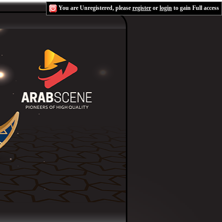
You are Unregistered, please
register
or
login
to gain Full access