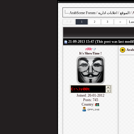
ArabScene Forum
/
اعلانات ادارية
/
الموقع
>
Las
1 - 6
1
2
3
21-09-2013 15:47 (This post was last modif
r00t
It's ShowTime !
Joined: 20-01-2012
Posts: 745
Country: