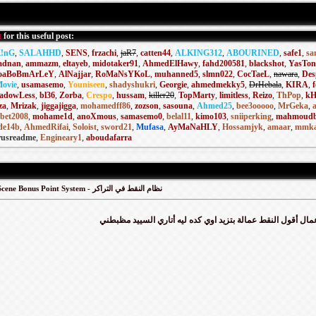
t
for this useful post:
K!nG
,
SALAHHD
,
SENS
,
frzachi
,
jaR7
,
catten44
,
ALKING312
,
ABOURINED
,
safe1
,
sa
adnan
,
ammazm
,
eltayeb
,
midotaker91
,
AhmedElHawy
,
fahd200581
,
blackshot
,
YasTon
oaBoBmArLeY
,
AlNajjar
,
RoMaNsYKoL
,
muhanned5
,
slmn022
,
CocTaeL
,
nawara
,
Des
ovie
,
usamasemo
,
Youniseen
,
shadyshukri
,
Georgie
,
ahmedmekky5
,
DrHebala
,
KIRA
,
adowLess
,
bl36
,
Zorba
,
Crespo
,
hussam
,
killer20
,
TopMarty
,
limitless
,
Reizo
,
ThPop
,
kH
za
,
Mrizak
,
jiggajigga
,
mohamedff86
,
zozson
,
sasouna
,
Ahmed25
,
bee3ooooo
,
MrGeka
,
tbet2008
,
mohame1d
,
anoXmous
,
samasemo0
,
belal11
,
kimo103
,
sniiperking
,
mahmoudb
de14b
,
AhmedRifai
,
Soloist
,
sword21
,
Mufasa
,
AyMaNaHLY
,
Hossamjyk
,
amaar
,
mmka
rusreadme
,
Engineary1
,
aboudafarra
ArabScene Bonus Point System - نظام النقط في التراكر