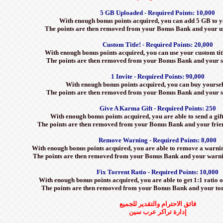
5 GB Uploaded - Required Points: 10,000
With enough bonus points acquired, you can add 5 GB to 
The points are then removed from your Bonus Bank and your up
Custom Title! - Required Points: 20,000
With enough bonus points acquired, you can use your custom titl
The points are then removed from your Bonus Bank and your st
1 Invite - Required Points: 90,000
With enough bonus points acquired, you can buy yourself
The points are then removed from your Bonus Bank and your st
Give A Karma Gift - Required Points: 250
With enough bonus points acquired, you are able to send a gift
The points are then removed from your Bonus Bank and your friend
Remove Warning - Required Points: 8,000
With enough bonus points acquired, you are able to remove a warni
The points are then removed from your Bonus Bank and your warnin
Fix Torrent Ratio - Required Points: 10,000
With enough bonus points acquired, you are able to get 1:1 ratio on
The points are then removed from your Bonus Bank and your torre
فائق الاحترام والتقدير للجميع
إدارة تراكر عرب سين