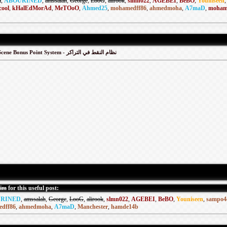
m
,
ABOURINED
,
amssalah
,
George
,
LooG
,
alirook
,
slmn022
,
AGEBEI
,
BeBO
,
Youniseen
cool
,
kHalEdMorAd
,
MeTOoO
,
Ahmed25
,
mohamedff86
,
ahmedmoha
,
A7maD
,
moham
ArabScene Bonus Point System - نظام النقط في التراكر
sim
for this useful post:
RINED
,
amssalah
,
George
,
LooG
,
alirook
,
slmn022
,
AGEBEI
,
BeBO
,
Youniseen
,
sampo4
dff86
,
ahmedmoha
,
A7maD
,
Manchester
,
hamde14b