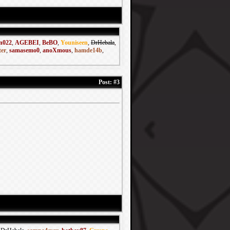
n022
,
AGEBEI
,
BeBO
,
Youniseen
,
DrHebala
,
er
,
samasemo0
,
anoXmous
,
hamde14b
,
Post:
#3