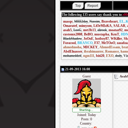
The following 135 users say thank you to
r00
masqe
,
MEE2day
,
Nassim
,
Braveheart
,
EL..
Omaratef
,
mimyom
,
LiOrMIzKA
,
SALAR
,
asah5
,
LooG
,
met3b13
,
alirook
,
moataz92
,
m
customx2008
,
BeBO
,
mustapha
,
KenT
,
HDM
BlackShadow
,
JoOoE
,
hotboy87
,
WKiller
,
Sh
Foracool
,
BRANCO
,
F37
,
MeTOoO
,
zazafza
ahmedmoha
,
MICKEY
,
AhmedEssam
,
bra
AbdElnasser
,
ibrahimanter
,
Romance
,
ham
mohameddeif
,
ngm111
,
biti20
,
EXO
,
dody
,
Vi
21-09-2013 16:08
Guest
Joined: Today
Posts: 0
Country: