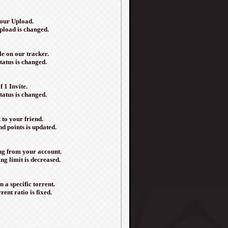
your Upload.
load is changed.
e on our tracker.
atus is changed.
 1 Invite.
atus is changed.
 to your friend.
 points is updated.
ng from your account.
g limit is decreased.
 a specific torrent.
nt ratio is fixed.