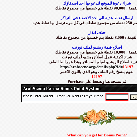
شراء دعوة للموقع لتدعو بها احد اصدقاؤك
 : 90,000 نقطة يتم خصمها من مجموع نقاطك
ارسال نقاط هدية الى احد الاعضاء في التراكر
ا نقاط هدية
حذف انذار
قيمة : 8,000 نقطة يتم خصمها من مجموع نقاطك
اصلاح قيمة ريشيو لملف تورنت
 : 10,000 نقطة يتم خصمها من مجموع نقاطك
شرح لكيفية عمل اصلاح ريشيو لملف تورنت
 نريد اصلاح الريشيو لفيلم المسافر وهذا هو رابط الملف
http://arabscene.org/details.php?id=
13197
نقوم بنسخ رقم الملف وهو الذي باللون الاحمر
12197
Purchase ثم ننسخه هنا ونضغط على
What can you get for Bonus Point?