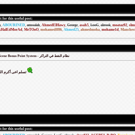
 for this useful post:
m
,
ABOURINED
,
amssalah
,
AhmedElHawy
,
George
,
asah5
,
LooG
,
alirook
,
moataz92
,
slm
kHalEdMorAd
,
MeTOoO
,
mohamedff86
,
Ahmed25
,
ahmedmoha
,
mohame1d
,
Manchest
ArabScene Bonus Point System - نظام النقط في التراكر
تسلم اخى أكرم ال
 for this useful post: