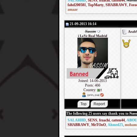
SALAHHD
,
SENS
,
frzachi
,
catten44
,
Nassi
fahd200581
,
TopMarty
,
SHABRAWY
,
Fora
amaar
21-09-2013 16:14
Nassim
i LoVe Real Madrid
Joined: 14-06-2013
Posts: 466
Country:
The following 25 users say thank you to
Nas
SALAHHD
,
SENS
,
frzachi
,
catten44
,
ABOU
SHABRAWY
,
MeTOoO
,
Ahmed25
,
mohame