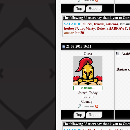
The following 34 users say thank you to Guest
SALAHHD
,
SENS
,
frzachi
,
catten44
,
Nassi
hotboy87
,
TopMarty
,
Reizo
,
SHABRAWY
,
amaar
,
biti20
21-09-2013 16:11
Guest
له يحفضك
Joined: Today
Posts: 0
Country:
The following 33 users say thank you to Guest