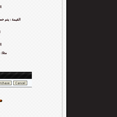
القيمة
القيمة : يتم خصم 250 نقطة من مجموع نقاطك في كل مرة ترسل به
ال
القيمة
مثلا: