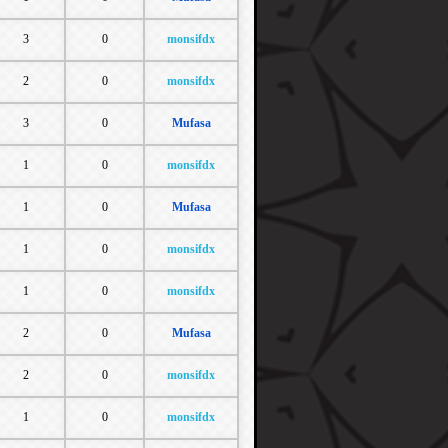
3
0
monsifdx
2
0
monsifdx
3
0
Mufasa
1
0
monsifdx
1
0
Mufasa
1
0
monsifdx
1
0
monsifdx
2
0
Mufasa
2
0
monsifdx
1
0
monsifdx