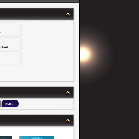
ه
هندى