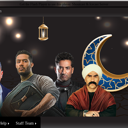
Get the Flash Player
to see this player.
Shoutcast & Icecast Server
n
Help
Staff Team