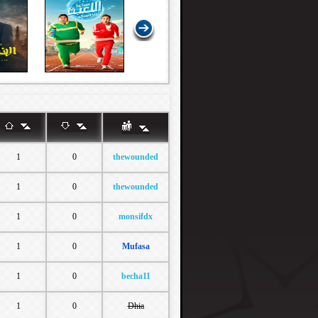
1
0
thewounded
1
0
thewounded
1
0
monsifdx
1
0
Mufasa
1
0
becha11
1
0
Dhia