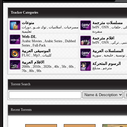
Tracker Categories
مسلسلات مترجمة
منوعات
دورات
,
توك شــو
,
اسلاميات
,
مسرحيات
beIN
,
OSN
,
حلقات
,
كى
منفردة
تعليمية
Web-DL
افلام مترجمة
Arabic Movies
,
Arabic Series
,
Dubbed
beIN
,
OSN
,
تركى
,
نبى
Series
,
Full-Pack
المسلسلات العربية
الموسيقى العربية
FLAC
,
Mp3
,
كليبات
سورية
,
خليجية
,
تونسية
,
الافلام العربية
الرسوم المتحركة
2000s
,
2010s
,
2020s
,
40s
,
50s
,
60s
,
مدبلج
,
مترجم
70s
,
80s
,
90s
Torrent Search
Recent Torrents