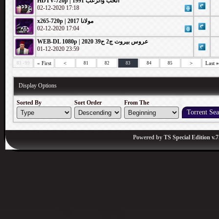
HDTV-720p | الحب والرعب 1991
02-12-2020 17:18
x265-720p | مولانا 2017
02-12-2020 17:04
WEB-DL 1080p | 2020 عروس بيروت ج2 ح39
01-12-2020 23:59
« First
<
>
Last
»
83 - 99
81
82
83
84
85
Display Options
Sorted By
Sort Order
From The
Powered by
TS Special Edition v.7