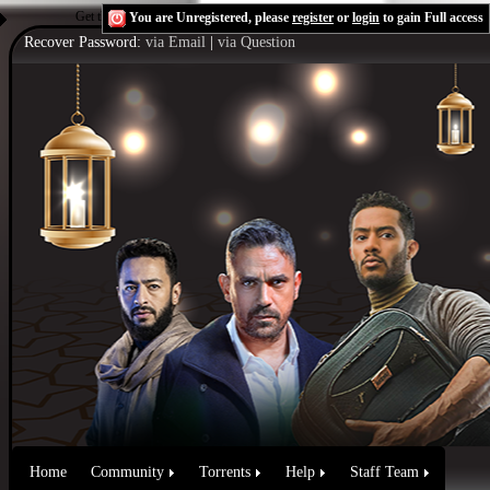
Get the Flash Player
to see this player.
Shoutcast & Icecast Server
You are Unregistered, please
register
or
login
to gain Full access
Recover Password:
via Email
|
via Question
Home
Community
Torrents
Help
Staff Team