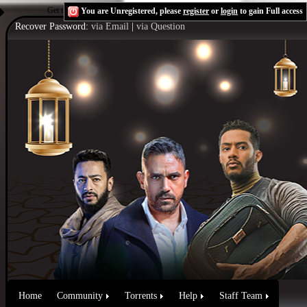
Get the Flash Player
to see this player.
Shoutcast & Icecast Server
You are Unregistered, please
register
or
login
to gain Full access
Recover Password:
via Email
|
via Question
Home
Community
Torrents
Help
Staff Team