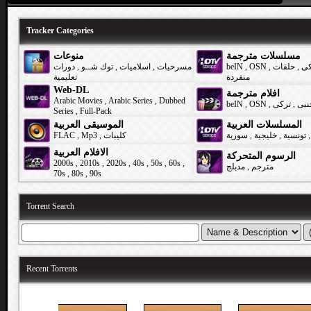
Tracker Categories
مسلسلات مترجمة
منوعات
دورات
,
توك شــو
,
اسلاميات
,
مسرحيات
beIN
,
OSN
,
حلقات
,
كى
منفردة
تعليمية
Web-DL
افلام مترجمة
Arabic Movies
,
Arabic Series
,
Dubbed
beIN
,
OSN
,
تركى
,
نبى
Series
,
Full-Pack
المسلسلات العربية
الموسيقى العربية
FLAC
,
Mp3
,
كليبات
سورية
,
خليجية
,
تونسية
,
الافلام العربية
الرسوم المتحركة
2000s
,
2010s
,
2020s
,
40s
,
50s
,
60s
,
مدبلج
,
مترجم
70s
,
80s
,
90s
Torrent Search
Recent Torrents