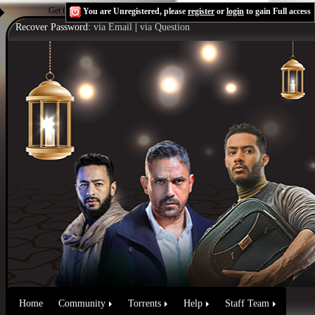
Get the Flash Player
to see this player.
Shoutcast & Icecast Server
You are Unregistered, please
register
or
login
to gain Full access
Recover Password:
via Email
|
via Question
Home
Community
Torrents
Help
Staff Team