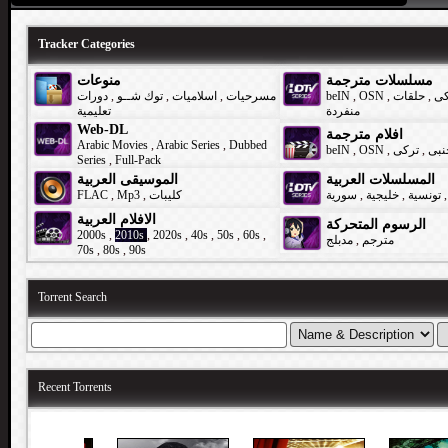
Tracker Categories
مسلسلات مترجمة
منوعات
دورات
,
توك شــو
,
اسلاميات
,
مسرحيات
beIN
,
OSN
,
حلقات
,
كى
منفردة
تعليمية
Web-DL
افلام مترجمة
Arabic Movies
,
Arabic Series
,
Dubbed
beIN
,
OSN
,
تركى
,
نبى
Series
,
Full-Pack
المسلسلات العربية
الموسيقى العربية
FLAC
,
Mp3
,
كليبات
سورية
,
خليجية
,
تونسية
,
الافلام العربية
الرسوم المتحركة
2000s
,
2010s
,
2020s
,
40s
,
50s
,
60s
,
مدبلج
,
مترجم
70s
,
80s
,
90s
Torrent Search
Recent Torrents